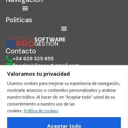
s
t
a
Politícas
g
r
a
SOFTWARE
GESTIÓN
m
Contacto
+34 629 325 655
fincalosjulianes@gmail.com
Camino la josefa, Moya, Canarias, Spain
Valoramos tu privacidad
35420
Usamos cookies para mejorar su experiencia de navegación,
mostrarle anuncios o contenidos personalizados y analizar
nuestro tráfico. Al hacer clic en “Aceptar todo” usted da su
consentimiento a nuestro uso de las
cookies.
Política de cookies
Financiado por la Unión Europea – NextGenerationEU. Sin
embargo, los puntos de vista y las opiniones expresadas
Aceptar todo
son únicamente los del autor o autores y no reflejan